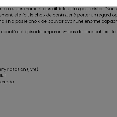
e a eu ses moment plus difficiles, plus pessimistes. “No
ment, elle fait le choix de continuer à porter un regard opti
d il n’a pas le choix, de pouvoir avoir une énorme capacit
couté cet épisode emparons-nous de deux cahiers : le pre
erry Kazazian (livre)
llet
Berrada