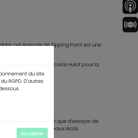
 dans cet épisode de Tipping Point est une
nt via la fondation Nicolas Hulot pour la
ctionnement du site
é du RGPD. D'autres
-dessous.
s.
pétences en place plutôt que d’essayer de
tive, élaborer de nouveaux récits
Accepter