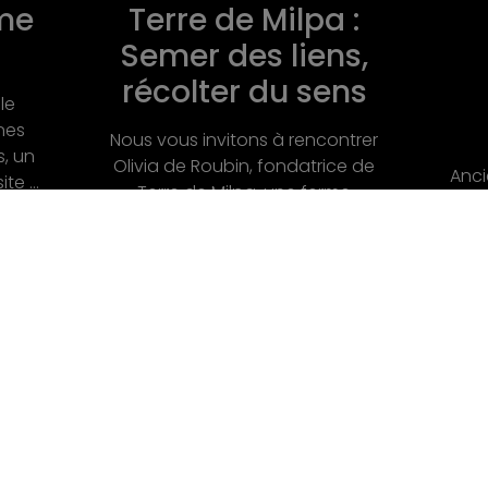
:
Le réemploi
s,
comme acte
Si j
ns
politique et
f
poétique
trer
Dès l
e de
Ancienne architecte formée dans
G
e
un milieu où l’on attend de la
ituée
perfection, de la dévotion, des
sacrifices, Joanne Boachon a
choisi de ...
lles