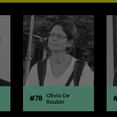
Joanne
#77
Boachon
Ç