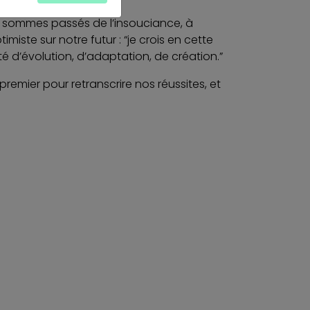
us sommes passés de l’insouciance, à
miste sur notre futur : “je crois en cette
é d’évolution, d’adaptation, de création.”
mier pour retranscrire nos réussites, et