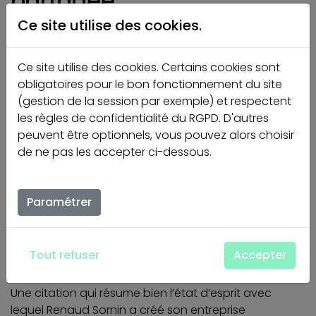
partagée.
Ce site utilise des cookies.
“L’entrepreneur veut à la fois maîtriser son destin et
changer le monde”. Dans cet épisode nous
découvrons un entrepreneur ambitieux et humble,
Ce site utilise des cookies. Certains cookies sont
Renaud Sornin. Car oui, ambition et humilité riment !
obligatoires pour le bon fonctionnement du site
(gestion de la session par exemple) et respectent
Utopiste réaliste et féministe, Renaud nous partage
les règles de confidentialité du RGPD. D'autres
comment il a réalisé ses rêves,
peuvent être optionnels, vous pouvez alors choisir
de ne pas les accepter ci-dessous.
de créer une entreprise partagée,
de faire des numéros deux des numéros un,
d’ouvrir de nouvelles voies pour répondre aux
Paramétrer
enjeux de notre monde.
“L’optimisme est une forme de courage qui donne
confiance aux autres et mène au succès”
BADEN-
Tout refuser
Accepter
POWELL
Une citation qui résume bien l’état d’esprit avec
lequel Renaud Sornin a créé son entreprise