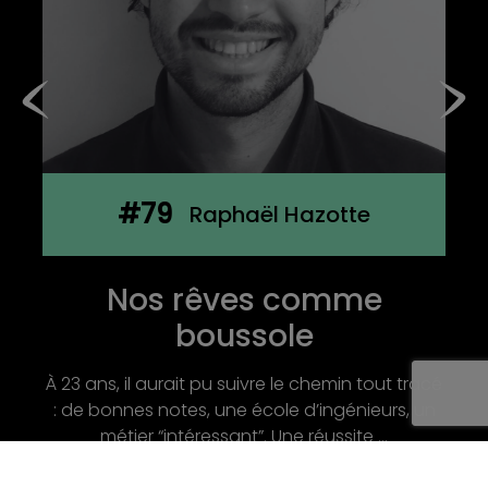
#78
Olivia De Roubin
Terre de Milpa : Semer des
liens, récolter du sens
Nous vous invitons à rencontrer Olivia de
Roubin, fondatrice de Terre de Milpa, une ferme
agroécologique et sociale située aux abords
de Lyon. ...