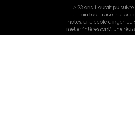
récolter du se
il aurait pu suivre le
t tracé : de bonnes
Nous vous invitons à rencon
école d’ingénieurs, un
Olivia de Roubin, fondatric
essant”. Une réussite ...
Terre de Milpa, une ferm
agroécologique et sociale s
aux abords de Lyon. ...
Le podcast qui ouvre à de nouve
pratiques managériales, de no
modes d’organisation au servic
économie plus durable.