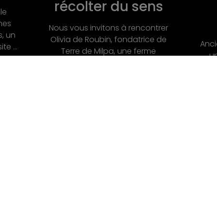
Si j
ns
politique et
poétique
trer
Dès 
e de
Ancienne architecte formée dans
G
e
un milieu où l’on attend de la
ituée
perfection, de la dévotion, des
sacrifices, Joanne Boachon a
choisi de ...
lles
uveaux
www.tipping-point.fr
e d’une