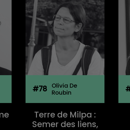
Joanne
#77
Boachon
Ç
 :
Le réemploi
s,
comme acte