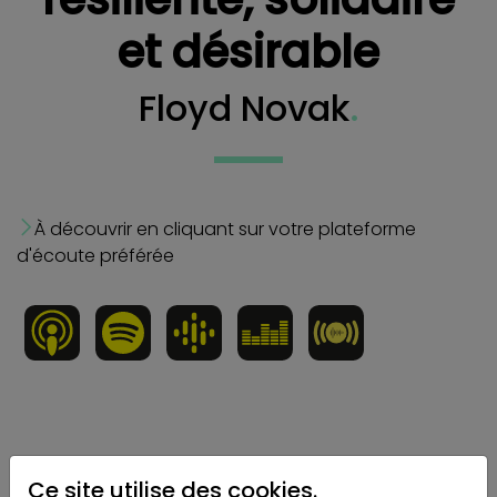
et désirable
Floyd Novak
.
À découvrir en cliquant sur votre plateforme
d'écoute préférée
Créer un contenu et un contenant adapté aux
Ce site utilise des cookies.