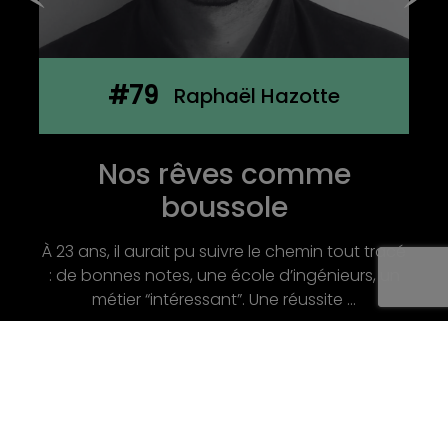
#78
Olivia De Roubin
Terre de Milpa : Semer des
liens, récolter du sens
Nous vous invitons à rencontrer Olivia de
Roubin, fondatrice de Terre de Milpa, une ferme
agroécologique et sociale située aux abords
de Lyon. ...