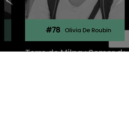
#78
Olivia De Roubin
Terre de Milpa : Semer des
liens, récolter du sens
Nous vous invitons à rencontrer Olivia de
Roubin, fondatrice de Terre de Milpa, une ferme
agroécologique et sociale située aux abords
de Lyon. ...