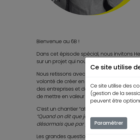
Bienvenue au 6B !
Dans cet épisode spécial, nous invitons He
sur un projet qui nous tient particulièrement
Ce site utilise d
Nous retissons avec lui la rénovation de c
volonté de créer en plein coeur de Lyon, u
Ce site utilise des 
des entreprises et des thérapeutes. Nous v
(gestion de la sessi
de mettre en valeur le travail incroyable de
peuvent être optionn
C’est un chantier “atypique” comme il le no
“Quand on dit que je suis décorateur, je s
Paramétrer
désormais que par principe, chaque euro in
Les grandes questions qui portent Henry-Pie