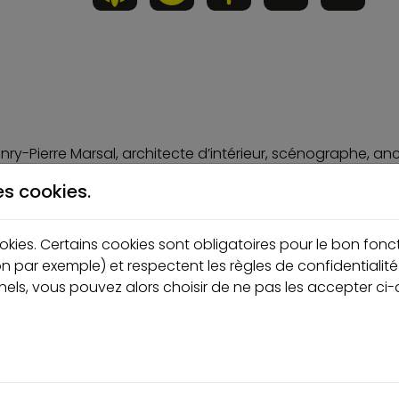
nry-Pierre Marsal, architecte d’intérieur, scénographe, an
 à coeur : le 6B.
es cookies.
e lieu qui donnera soin aux femmes, aux hommes et aux or
n espace de travail partagé, apaisant, ressourçant et inspi
cookies. Certains cookies sont obligatoires pour le bon fon
ous dévoilons ce projet en gestation depuis plusieurs moi
on par exemple) et respectent les règles de confidentialit
 Henry-Pierre qui dirige la rénovation du lieu.
els, vous pouvez alors choisir de ne pas les accepter ci
mme, qui se veut “exemplaire”. Henry-Pierre porte un regar
uis un metteur en scène d’espaces de travail ou de vie ma
vesti ne soit pas une pollution.”
rre dans son travail : pourquoi construit-on ? pour qui co