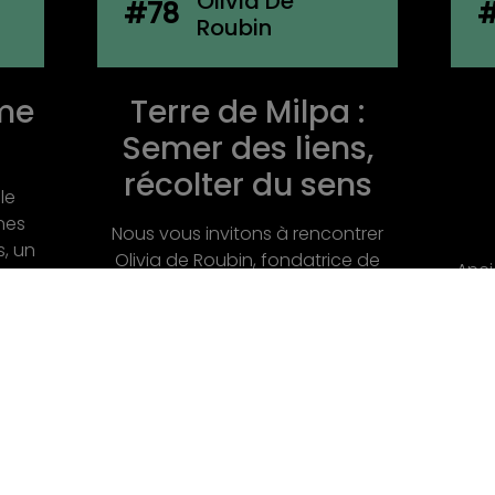
Joanne
#77
Boachon
Ç
:
Le réemploi
s,
comme acte
Si j
ns
politique et
f
poétique
trer
Dès l
e de
Ancienne architecte formée dans
G
e
un milieu où l’on attend de la
ituée
perfection, de la dévotion, des
sacrifices, Joanne Boachon a
choisi de ...