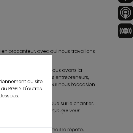
cien brocanteur, avec qui nous travaillons
ganisations. En effet, nous avons la
rant pour accueillir des entrepreneurs,
ctionnement du site
s mais c’est surtout pour nous l’occasion
é du RGPD. D'autres
-dessous.
d organique et holistique sur le chantier.
is je suis aussi quelqu’un qui veut
nstruit-on ? Car, comme il le répète,