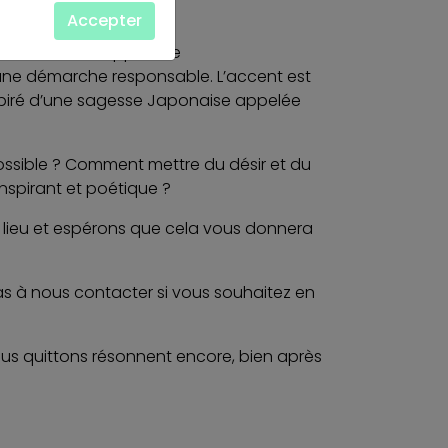
Accepter
u bâtiment. Une approche
ne démarche responsable. L’accent est
nspiré d’une sagesse Japonaise appelée
possible ? Comment mettre du désir et du
inspirant et poétique ?
 lieu et espérons que cela vous donnera
as à nous contacter si vous souhaitez en
ous quittons résonnent encore, bien après